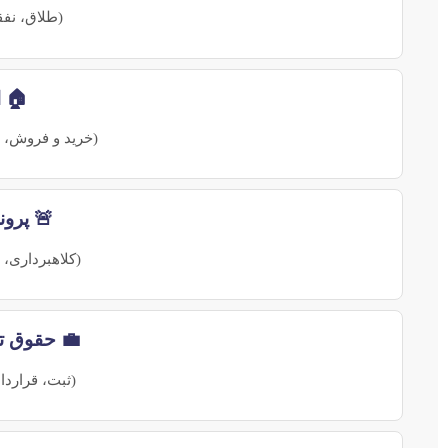
(طلاق، نفق
🏠 ا
(خرید و فروش، 
🚨 پرون
(کلاهبرداری
💼 حقوق ت
(ثبت، قراردا