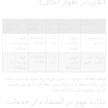
آنلاین در اهواز (مثال):
نام وکیل
زمینه
سابقه
شماره
وب سایت/
تخصصی
کار
تماس
پروفایل
دکتر محمد
حقوق
15
0916XXX
[لینک به
احمدی
خانواده،
سال
XXXX
وب‌سایت یا
کیفری
پروفایل]
سرکار خانم
حقوق
10
0936XXX
[لینک به
فاطمه رضایی
ملکی،
سال
XXXX
وب‌سایت یا
قراردادها
پروفایل]
توجه:
اطلاعات موجود در جدول صرفاً برای نمونه بوده و به معنای
تایید صلاحیت هیچ یک از وکلا نیست. لطفاً قبل از هرگونه تصمیم
گیری، تحقیقات لازم را انجام دهید.
نکات مهم در استفاده از خدمات