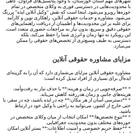
ای مهم استان خوزستان، با وجود پتانسیل‌های فراوان، گاهی
حدودیت‌هایی در دسترسی فوری به وکلای متخصص در تمام
‌ها روبرو می‌شود. اینجا است که نقش “وکیل آنلاین ایذه” پررنگ
ود. مشاوره و خدمات حقوقی آنلاین، راهکاری نوین و کارآمد
 غلبه بر این محدودیت‌ها و اطمینان از دریافت راهنمایی‌های
ی دقیق و سریع، بدون نیاز به مراجعات حضوری متعدد است.
رویکرد نه تنها زمان و انرژی شما را حفظ می‌کند، بلکه
رسی به طیف وسیع‌تری از تخصص‌های حقوقی را ممکن
ازد.
یای مشاوره حقوقی آنلاین
ره حقوقی آنلاین مزایای بی‌شماری دارد که آن را به گزینه‌ای
‌آل برای بسیاری از افراد تبدیل کرده است:
صرفه‌جویی در زمان و هزینه:** با حذف نیاز به رفت‌وآمد،
ه‌های جانبی و زمان هدررفته کاهش می‌یابد.
دسترسی آسان از هر مکان:** چه در ایذه باشید، چه در سفر، یا
خارج از کشور، می‌توانید به راحتی با وکیل خود در ارتباط
د.
تنوع تخصص‌ها:** امکان انتخاب از میان وکلای متخصص در
‌های مختلف بدون محدودیت جغرافیایی.
حفظ حریم خصوصی و امنیت اطلاعات:** بستر آنلاین امکان