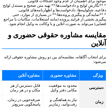
د برای اطمینان از عدم وجود اشکالات قانونی.
نگارش لوایح و دادخواست‌ها:** تهیه متن صحیح و مستدل لوایح
یه، شکواییه‌ها، دادخواست‌ها و اظهارنامه‌های قانونی.
نمایندگی و پیگیری پرونده‌ها:** در بسیاری از موارد، حتی
ری بخشی از فرایند پرونده (مانند استعلامات، مکاتبات با مراجع
ی) می‌تواند به صورت آنلاین و با وکالت به وکیل انجام شود.
ایسه مشاوره حقوقی حضوری و
این
 انتخاب آگاهانه، مقایسه‌ای بین دو روش مشاوره حقوقی ارائه
ود:
ژگی
مشاوره حضوری
مشاوره آنلاین
محدود به موقعیت
قابل دسترس از هر
ترسی
مکانی دفتر وکیل
مکان و در هر زمان
نیاز به هماهنگی و
صرفه‌جویی در زمان،
ان
رفت‌وآمد، زمان‌بر
پاسخگویی سریع‌تر