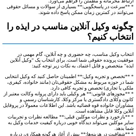
اط محرمانه و مطمئن را فراهم می‌آورد.
سرعت در پاسخگویی:** بسیاری از سوالات و مسائل حقوقی
وانند در کمترین زمان ممکن پاسخ داده شوند.
ونه وکیل آنلاین مناسب در ایذه را
تخاب کنیم؟
اب وکیل مناسب، چه حضوری و چه آنلاین، گام مهمی در
یت پرونده حقوقی شما است. برای انتخاب یک “وکیل آنلاین
” متخصص و قابل اعتماد، به نکات زیر توجه کنید:
تخصص و تجربه وکیل:** اطمینان حاصل کنید که وکیل انتخابی
در حوزه مربوط به مشکل حقوقی‌تان (مانند خانواده، کیفری،
 یا تجاری) تخصص و تجربه کافی دارد.
مجوزهای قانونی:** هر وکیلی باید دارای پروانه وکالت معتبر از
ن وکلای دادگستری یا مرکز وکلا، کارشناسان رسمی و
ران خانواده قوه قضائیه باشد. این اطلاعات معمولاً در پروفایل
ین وکلا قابل مشاهده است.
بازخورد و نظرات موکلین قبلی:** مطالعه نظرات و تجربیات
 موکلین می‌تواند دیدگاه خوبی درباره کیفیت خدمات وکیل به
بدهد.
شفافیت در هزینه‌ها:** پیش از آغاز هرگونه همکاری، درباره