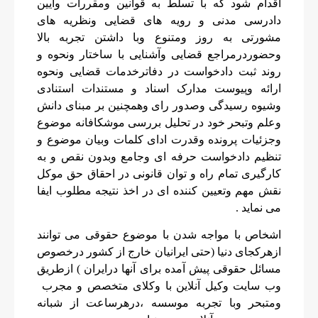
اقدام شود که با تسلط به قوانین ومقررات وآیین
دادرسی مدنی و رویه های قضایی ونظریه های
مشورتی به روز ومتنوع وبا داشتن تجربه بالا
وحضوردرمراجع قضایی وآشنایی با ساختار ونحوه و
روند ثبت دادخواست در دفاترخدمات قضایی ونحوه
ارائه وپیوست مدارک اسناد و مستندات استنادی
وشیوه رسیدگی وصدور رای وهمچنین بر مبنای دانش
وعلم وتبحر خود در تحلیل بررسی موشکافانه موضوع
وجزئیات پرونده وقدرت ادای کلمات وبیان موضوع و
تنظیم دادخواست حرفه ای وجامع وبدون نقص و به
کارگیری تمام راه و توان قانونی در احقاق حق موکل
نقش مهم وتعیین کننده ای در اخذ نتیجه مطلوب ایفا
می نماید .
اشخاص با مواجه شدن با موضوع حقوقی می توانند
ازهرکجای دنیا (حتی ایرانیان خارج از کشور درخصوص
مسائل حقوقی پیش آمده برای آنها درایران ) ازطریق
وب سایت وکیل آنلاین با وکلای متخصص و مجرب
ومتبحر وبا تجربه موسسه ،درهرساعت از شبانه