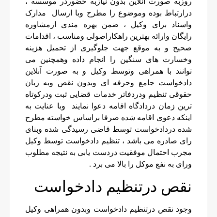
روزبه صورت آنلاین بدون نیازبه حضوردر موسسه ،
درارتباط بوده وموضوع را مطرح وبا ارسال مدارک
واسناد برای وکیل ، ضمن بهره مندی ازمشاوره
رایگان وارائه بهترین راهکاراصولی ومناسب ، اقدامات
صحیح و به موقع جهت جلوگیری از تحمیل هزینه
وخسارت های سنگین را انجام داده وهمچنین می
توانند با همراهی وتوسط وکیل و به صورت آنلاین
دادخواست جامع وحرفه ای وبدون نقص وبه زبان
حقوقی تنظیم ودردفاتر خدمات قضایی ثبت ودرکوتاه
ترین زمان دردادگاه اقامه دعوا نمایند وبا عنایت به
اینکه دعوی اقامه شده صرفا براساس خواسته مطرح
شده دردادخواست توسط قاضی رسیدگی شده وبنای
رای صادره می باشد ، تنظیم دادخواست توسط وکیل
مجرب احتمال موفقیت دردست یابی به نتیجه مطلوب
ورای به نفع موکل را بالا می برد .
نقص درتنظیم دادخواست
وجود نقص درتنظیم دادخواست وبدون همراهی وکیل