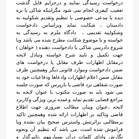
درخواست رسیدگی نمایند و درجرایم قابل گذشت
تعقیب کیفری انجام نمی شود مگراینکه شاکی یا بزه
دیده یا مدعی خصوصی با تنظیم وتقدیم شکواییه به
دادستان ، شکایت نماید وبراساس دادخواست
وشکواییه تقدیمی ، دادگاه ملزم به رسیدگی به
خواسته و یا موضوع شکایت مطرح شده می باشد وبا
شروع دادرسی شاکی یا دادخواست دهنده ( خواهان )
جهت تکمیل و تایید شرح خواسته وتبادل لایحه
درمقابل اظهارات طرف مقابل یا درخواست های
ضمن دادخواست وموارد قانونی دیگر وهمچنین طرف
مقابل ضمن اعلام اظهارات وادعاها ودفاعیات خود به
صورت شفاهی نزد قاضی یا بازپرس که صورت جلسه
می شود باید به صورت مکتوب با عنوان لایحه به
مراجع قضایی تقدیم نماید وعمده ترین ویژگی وکاربرد
لایحه ،عنوان وبیان مطالب ضروری جهت اطلاع
قاضی وتاکید بر
اظهارات ارائه شده وهمچنین تاکید
برمطالبی براثرتنش واسترس صحیح بیان نشده ویا
فراموش شده است، می باشد که تنظیم آن ونحوه
نگارش وادای کلمات درآن بسیارمهم ،تاثیرگذار و