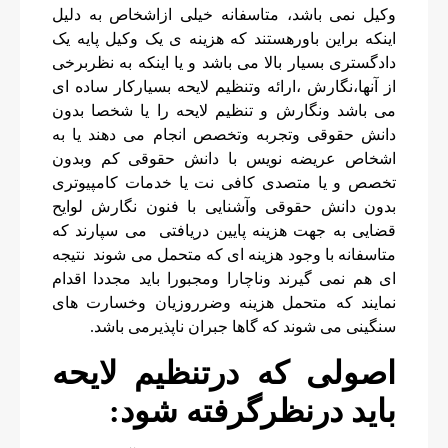
وکیل نمی باشد، متاسفانه خیلی ازاشخاص به دلیل
اینکه براین باورهستند که هزینه ی یک وکیل پایه یک
دادگستری بسیار بالا می باشد و یا اینکه به نظربرخی
از آنها،نگارش ،ارائه وتنظیم لایحه بسیارکار ساده ای
می باشد ونگارش و تنظیم لایحه را یا شخصا بدون
دانش حقوقی وتجربه وتخصص انجام می دهند یا به
اشخاص عریضه نویس با دانش حقوقی کم وبدون
تخصص و یا متصدی کافی نت یا خدمات کامپیوتری
بدون دانش حقوقی وآشنایی با فنون نگارش لوایح
قضایی به جهت هزینه پایین دریافتی می سپارند که
متاسفانه با وجود هزینه ای که متحمل می شوند نتیجه
ای هم نمی گیرند وناچارا ومجبورا باید مجددا اقدام
نمایند که متحمل هزینه وضرروزیان وخسارت های
سنگینی می شوند که گاها جبران ناپذیرمی باشد.
اصولی که درتنظیم لایحه
باید درنظرگرفته شود: