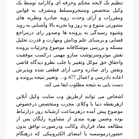
تنظیم یک لایحه محکم وحرفه ای وکارامد توسط یک
وکیل متخصص ومتبحرومسلط ومشرف به قوانین
ومقررات و آرای وحدت رویه صادره ونظریه های
مشورتی متنوع و به روز وبا تجربه بالا وآشنایی به روند
وشیوه رسیدگی به پرونده ها وصدور رای درمراجع
قضایی و برمبنای علم ودانش ومهارت و قدرت تحلیل
مسئله و بررسی موشکافانه موضوع وجزئیات پرونده
نقش موثروسرنوشت سازو مهمی درکسب موفقیت
واحقاق حق موکل وتغییر یا جلب نظرو دیدگاه قاضی
ونقض رای صادره وحتی آرای قطعی شده وپذیرش
اعاده دادرسی و اعمال 477 و… وتغییر نتیجه پرونده و
دست یابی به نتیجه مطلوب ایفا می کند.
اشخاص می توانند ازطریق وب سایت وکیل آنلاین
ازهرنقطه دنیا با وکلای مجرب ومتخصص درخصوص
موضوع پیش آمده درهرساعت ازشبانه روز درارتباط
بوده وضمن بهره مندی از مشاوره رایگان پس از
مطالعه مفاد قرارداد وکالت ودرصورت توافق بدون
حضوردرموسسه با امضای الکترونیکی که درهنگام