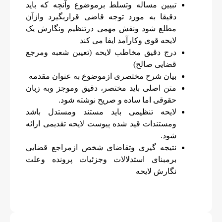
تبیین مساله وتسلط برموضوع وآنچه که باید
دقیقا به مورد توجه قاضی قراربگیرد وازآن
مطلع شود ونقش مهمی درتنظیم ونگارش یک
لایحه قوی وکارآمد ایفا می کند
درج دقیق مخاطب لایحه (تعیین شعبه ومرجع
قضایی صالح)
بیان شرح مختصری ازموضوع به عنوان مقدمه
متن اصلی باید مختصر، دقیق وموجز وبه زبان
حقوقی اما ساده و صریح نوشته شود.
لایحه تنظیمی باید مستند ومستدل باشد
ومستندات قید شده پیوست لایحه تقدیمی ارائه
شود.
نتیجه گیری وتقاضای شخص ازمراجع قضایی
برمبنای استدلالات وجزئیات پرونده وعلت
نگارش لایحه