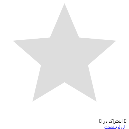
تراک در
رد شدن