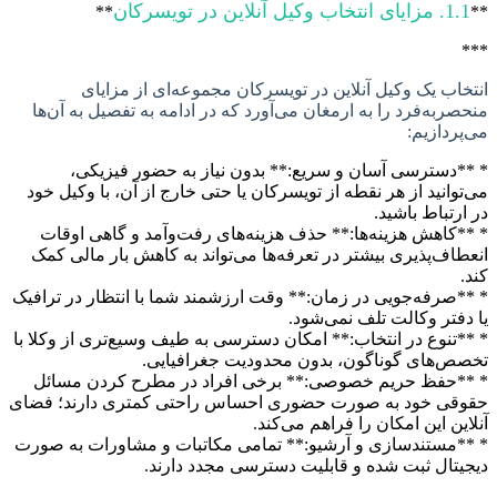
خاب وکیل آنلاین در تویسرکان
**
اب یک وکیل آنلاین در تویسرکان مجموعه‌ای از مزایای
ربه‌فرد را به ارمغان می‌آورد که در ادامه به تفصیل به آن‌ها
ردازیم:
دسترسی آسان و سریع:** بدون نیاز به حضور فیزیکی،
وانید از هر نقطه از تویسرکان یا حتی خارج از آن، با وکیل خود
رتباط باشید.
کاهش هزینه‌ها:** حذف هزینه‌های رفت‌وآمد و گاهی اوقات
اف‌پذیری بیشتر در تعرفه‌ها می‌تواند به کاهش بار مالی کمک
صرفه‌جویی در زمان:** وقت ارزشمند شما با انتظار در ترافیک
فتر وکالت تلف نمی‌شود.
تنوع در انتخاب:** امکان دسترسی به طیف وسیع‌تری از وکلا با
‌های گوناگون، بدون محدودیت جغرافیایی.
*حفظ حریم خصوصی:** برخی افراد در مطرح کردن مسائل
قی خود به صورت حضوری احساس راحتی کمتری دارند؛ فضای
ین این امکان را فراهم می‌کند.
مستندسازی و آرشیو:** تمامی مکاتبات و مشاورات به صورت
تال ثبت شده و قابلیت دسترسی مجدد دارند.