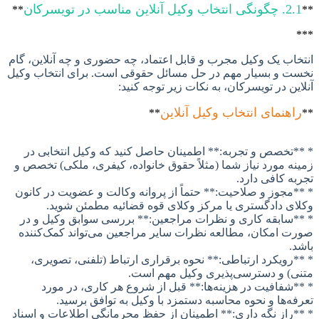
ب وکیل آنلاین مناسب در تویسرکان
**
اب یک وکیل مجرب و قابل اعتماد، چه حضوری و چه آنلاین، گام
 و بسیار مهم در حل مسائل حقوقی است. برای انتخاب وکیل
ین در تویسرکان، به نکات زیر توجه کنید:
هنمای انتخاب وکیل آنلاین
**
تخصص و تجربه:** اطمینان حاصل کنید که وکیل انتخابی در
ه مورد نیاز شما (مثلاً حقوق خانواده، کیفری، ملکی) تخصص و
ه کافی دارد.
مجوز و صلاحیت:** حتماً از پروانه وکالت و عضویت در کانون
ی دادگستری یا مرکز وکلای قوه قضائیه مطمئن شوید.
سابقه کاری و نظرات مراجعین:** بررسی سوابق وکیل و در
 امکان، مطالعه نظرات سایر مراجعین می‌تواند کمک‌کننده
.
رویکرد ارتباطی:** نحوه برقراری ارتباط (تلفنی، تصویری،
) و دسترسی‌پذیری وکیل مهم است.
شفافیت در هزینه‌ها:** قبل از شروع هر کاری، در مورد
ه‌ها و نحوه محاسبه دستمزد با وکیل به توافق برسید.
راز نگه داری:** اطمینان از حفظ محرمانگی اطلاعات و اسناد