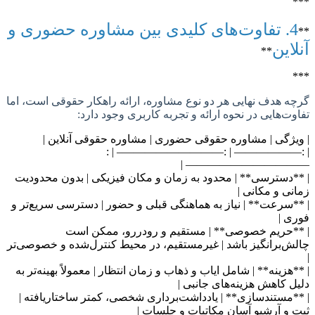
4. تفاوت‌های کلیدی بین مشاوره حضوری و
این
**
 هدف نهایی هر دو نوع مشاوره، ارائه راهکار حقوقی است، اما
ت‌هایی در نحوه ارائه و تجربه کاربری وجود دارد:
ژگی | مشاوره حقوقی حضوری | مشاوره حقوقی آنلاین |
| :—————— | :—————————– 
———————————
دسترسی** | محدود به زمان و مکان فیزیکی | بدون محدودیت
ی و مکانی |
سرعت** | نیاز به هماهنگی قبلی و حضور | دسترسی سریع‌تر و
 |
حریم خصوصی** | مستقیم و رودررو، ممکن است
‌برانگیز باشد | غیرمستقیم، در محیط کنترل‌شده و خصوصی‌تر
هزینه** | شامل ایاب و ذهاب و زمان انتظار | معمولاً بهینه‌تر به
 کاهش هزینه‌های جانبی |
مستندسازی** | یادداشت‌برداری شخصی، کمتر ساختاریافته |
و آرشیو آسان مکاتبات و جلسات |