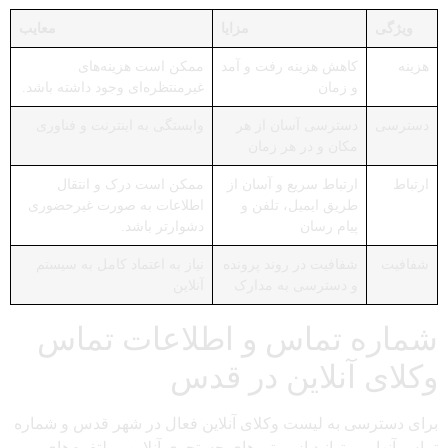
ویژگی
مزایا
معایب
هزینه
کاهش هزینه رفت و آمد
ممکن است هزینه‌های
و زمان
غیرمنتظره‌ای وجود داشته باشد.
دسترسی
دسترسی آسان از هر
وابستگی به اینترنت و فناوری
مکان و در هر زمان
ارتباط
ارتباط سریع و آسان از
ممکن است درک و انتقال
طریق ایمیل، تلفن و
اطلاعات به صورت غیرحضوری
پیام رسان
دشوارتر باشد.
شفافیت
شفافیت در روند پرونده
نیاز به اعتماد کامل به سیستم
و دسترسی به مدارک
آنلاین
شماره تماس و اطلاعات تماس
وکلای آنلاین در قدس
برای دسترسی به لیست وکلای آنلاین فعال در شهر قدس و شماره
تماس آنها، می‌توانید از موتورهای جستجوی آنلاین و پلتفرم‌های