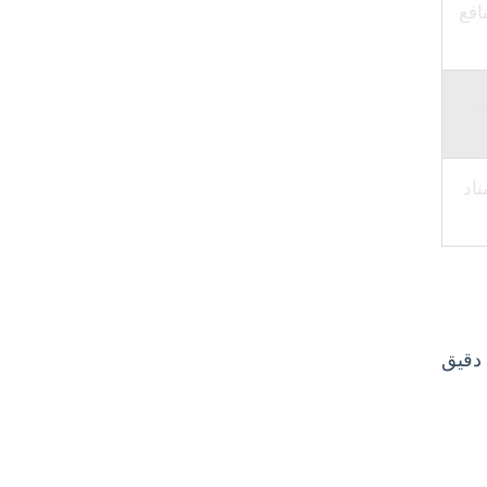
افع
ر
اد
 دقیق