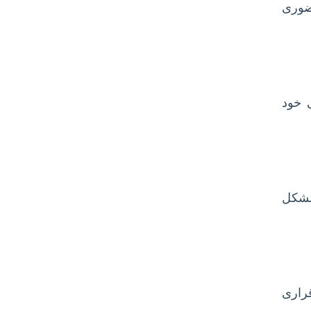
ضوری
 خود
 مشکل
راری