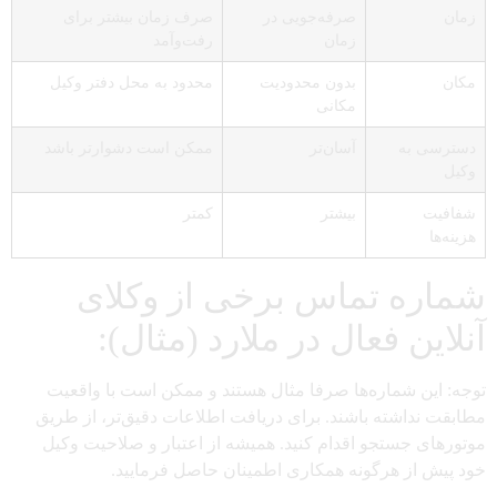
زمان
صرفه‌جویی در
صرف زمان بیشتر برای
زمان
رفت‌وآمد
مکان
بدون محدودیت
محدود به محل دفتر وکیل
مکانی
دسترسی به
آسان‌تر
ممکن است دشوارتر باشد
وکیل
شفافیت
بیشتر
کمتر
هزینه‌ها
شماره تماس برخی از وکلای
آنلاین فعال در ملارد (مثال):
توجه: این شماره‌ها صرفا مثال هستند و ممکن است با واقعیت
مطابقت نداشته باشند. برای دریافت اطلاعات دقیق‌تر، از طریق
موتورهای جستجو اقدام کنید. همیشه از اعتبار و صلاحیت وکیل
خود پیش از هرگونه همکاری اطمینان حاصل فرمایید.