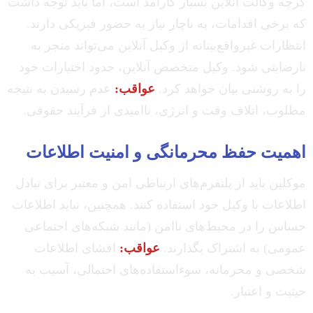
گرچه وکالت آنلاین بسیار کارآمد است، اما باید توجه داشت
که برخی اقدامات، به ناچار نیاز به حضور فیزیکی دارند.
انتظارات غیرواقع‌بینانه از وکیل آنلاین می‌تواند منجر به
نارضایتی شود. وکیل متخصص آنلاین، حدود اختیارات خود
را به روشنی بیان خواهد کرد.
عواقب:
عدم رسیدن به نتیجه
مطلوب، اتلاف وقت و انرژی، ناامیدی از فرآیند حقوقی.
اهمیت حفظ محرمانگی و امنیت اطلاعات
موکلین باید از پلتفرم‌های ارتباطی امن و معتبر برای تبادل
اطلاعات با وکیل خود استفاده کنند. همچنین، نباید اطلاعات
حساس را در محیط‌های ناامن (مانند شبکه‌های اجتماعی
عمومی) به اشتراک بگذارند.
عواقب:
افشای اطلاعات
شخصی و محرمانه، سوءاستفاده‌های احتمالی، آسیب به
حیثیت و اعتبار.