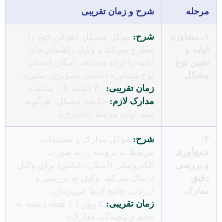
مرحله
شرح و زمان تقریبی
۱. مشاوره
شرح:
موکل مشکل حقوقی خود را
اولیه و
مطرح می‌کند و وکیل راهنمایی‌های
تعیین نوع
اولیه را ارائه می‌دهد. امکان انتخاب
مشکل
نوع مشاوره (تلفنی، تصویری، متنی).
زمان تقریبی:
۳۰ دقیقه تا ۱ ساعت.
مدارک لازم:
خلاصه مشکل، هرگونه
سند اولیه مرتبط (اختیاری).
۲.
شرح:
موکل مدارک و مستندات
جمع‌آوری
مربوط به پرونده را به صورت
و بررسی
الکترونیکی (اسکن، عکس) برای وکیل
دقیق
ارسال می‌کند. وکیل به بررسی و
مدارک
ارزیابی جامع آن‌ها می‌پردازد.
زمان تقریبی:
۲ روز تا ۱ هفته (بسته به
حجم و پیچیدگی مدارک).