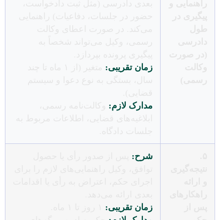
راهنمایی و
بعدی دادرسی (مثل ثبت دادخواست،
پیگیری در
حضور در جلسات، دفاعیات) راهنمایی
طول
می‌کند. در صورت اعطای وکالت
دادرسی
رسمی، وکیل می‌تواند شخصاً به
(در صورت
پیگیری پرونده بپردازد.
وکالت
زمان تقریبی:
متغیر (از ۱ ماه تا چند
رسمی)
سال، بستگی به نوع دعوا و سیستم
قضایی).
مدارک لازم:
وکالت‌نامه رسمی،
ابلاغیه‌های قضایی، اطلاعات مربوط به
جلسات دادگاه.
۵.
شرح:
پس از صدور رأی یا حصول
نتیجه‌گیری
توافق، وکیل راهنمایی‌های لازم را برای
و ارائه
اجرای حکم، اعتراض به رأی یا اقدامات
راهکارهای
بعدی ارائه می‌دهد.
پس از
زمان تقریبی:
۱ روز تا ۱ ماه.
حکم
مدارک لازم:
حکم صادره، برگه‌های