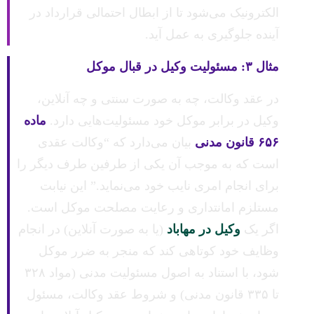
الکترونیک می‌شود تا از ابطال احتمالی قرارداد در
آینده جلوگیری به عمل آید.
مثال ۳: مسئولیت وکیل در قبال موکل
در عقد وکالت، چه به صورت سنتی و چه آنلاین،
وکیل در برابر موکل خود مسئولیت‌هایی دارد.
ماده
۶۵۶ قانون مدنی
بیان می‌دارد که “وکالت عقدی
است که به موجب آن یکی از طرفین طرف دیگر را
برای انجام امری نایب خود می‌نماید.” این نیابت
مستلزم امانتداری و رعایت مصلحت موکل است.
اگر یک
وکیل در مهاباد
(یا به صورت آنلاین) در انجام
وظایف خود کوتاهی کند که منجر به ضرر موکل
شود، با استناد به اصول مسئولیت مدنی (مواد ۳۲۸
تا ۳۳۵ قانون مدنی) و شروط عقد وکالت، مسئول