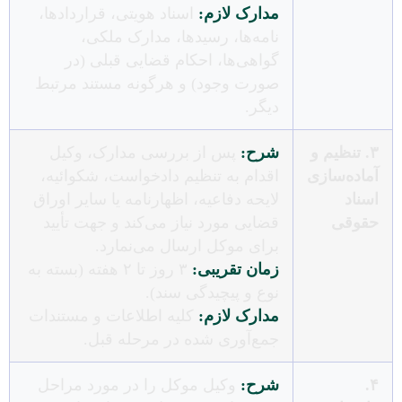
مدارک لازم:
اسناد هویتی، قراردادها،
نامه‌ها، رسیدها، مدارک ملکی،
گواهی‌ها، احکام قضایی قبلی (در
صورت وجود) و هرگونه مستند مرتبط
دیگر.
۳. تنظیم و
شرح:
پس از بررسی مدارک، وکیل
آماده‌سازی
اقدام به تنظیم دادخواست، شکوائیه،
اسناد
لایحه دفاعیه، اظهارنامه یا سایر اوراق
حقوقی
قضایی مورد نیاز می‌کند و جهت تأیید
برای موکل ارسال می‌نمارد.
زمان تقریبی:
۳ روز تا ۲ هفته (بسته به
نوع و پیچیدگی سند).
مدارک لازم:
کلیه اطلاعات و مستندات
جمع‌آوری شده در مرحله قبل.
۴.
شرح:
وکیل موکل را در مورد مراحل