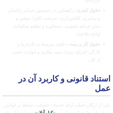
بازرگانی.
حقوق کیفری:
راهنمایی در خصوص جرائم رایانه‌ای
و سایبری، کلاهبرداری، سرقت، افترا، توهین و
سایر جرائم عمومی. (مشاوره و تنظیم شکوائیه،
لوایح دفاعیه)
حقوق کار و بیمه:
دعاوی مربوط به کارفرما و
کارگر، اخراج، مزایا، بیمه بیکاری و حوادث ناشی
از کار.
استناد قانونی و کاربرد آن در
عمل
یکی از ارکان اصلی ارائه خدمات حقوقی، تسلط بر قوانین
و مقررات جاری کشور است.
وکیل آنلاین
نیز باید با استناد