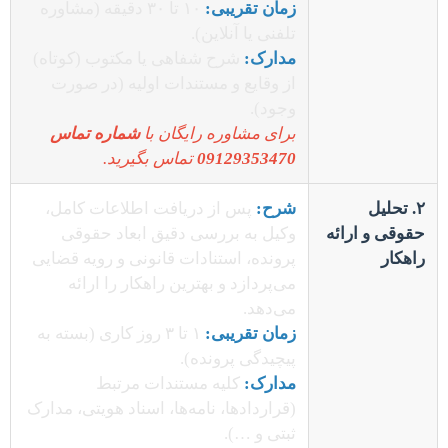
زمان تقریبی:
۱۰ تا ۳۰ دقیقه (مشاوره
تلفنی یا آنلاین).
مدارک:
شرح شفاهی یا مکتوب (کوتاه)
از وقایع و مستندات اولیه (در صورت
وجود).
برای مشاوره رایگان با
شماره تماس
09129353470
تماس بگیرید.
۲. تحلیل
شرح:
پس از دریافت اطلاعات کامل،
حقوقی و ارائه
وکیل به بررسی دقیق ابعاد حقوقی
راهکار
پرونده، استنادات قانونی و رویه قضایی
می‌پردازد و بهترین راهکار را ارائه
می‌دهد.
زمان تقریبی:
۱ تا ۳ روز کاری (بسته به
پیچیدگی پرونده).
مدارک:
کلیه مستندات مرتبط
(قراردادها، نامه‌ها، اسناد هویتی، مدارک
ثبتی و …).