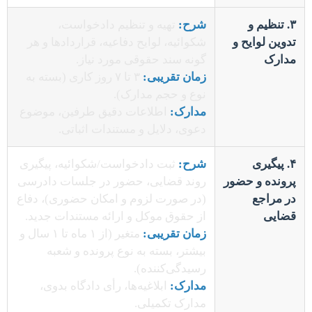
۳. تنظیم و
شرح:
تهیه و تنظیم دادخواست،
تدوین لوایح و
شکوائیه، لوایح دفاعیه، قراردادها و هر
مدارک
گونه سند حقوقی مورد نیاز.
زمان تقریبی:
۳ تا ۷ روز کاری (بسته به
نوع و حجم مدارک).
مدارک:
اطلاعات دقیق طرفین، موضوع
دعوی، دلایل و مستندات اثباتی.
۴. پیگیری
شرح:
ثبت دادخواست/شکوائیه، پیگیری
پرونده و حضور
روند قضایی، حضور در جلسات دادرسی
در مراجع
(در صورت لزوم و امکان حضوری)، دفاع
قضایی
از حقوق موکل و ارائه مستندات جدید.
زمان تقریبی:
متغیر (از ۱ ماه تا ۱ سال و
بیشتر، بسته به نوع پرونده و شعبه
رسیدگی‌کننده).
مدارک:
ابلاغیه‌ها، رأی دادگاه بدوی،
مدارک تکمیلی.