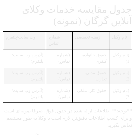
جدول مقایسه خدمات وکلای
آنلاین گرگان (نمونه)
نام وکیل
زمینه تخصصی
شماره
وب سایت/پلتفرم
تماس
(نام وکیل
حقوق خانواده،
(شماره
(آدرس وب سایت/
1)
کیفری
تماس)
پلتفرم)
(نام وکیل
حقوق مدنی،
(شماره
(آدرس وب سایت/
2)
تجارت
تماس)
پلتفرم)
(نام وکیل
حقوق کار، ملکی
(شماره
(آدرس وب سایت/
3)
تماس)
پلتفرم)
**توجه:** اطلاعات ارائه شده در جدول فوق، صرفا نمونه‌ای است
و برای کسب اطلاعات دقیق‌تر، لازم است با وکلا به طور مستقیم
تماس بگیرید.