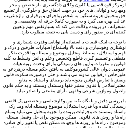
کز قوه قضایی یا کانون وکلای دادگستری ، ازتخصص و تبحر
رت و توانایی های خود در جهت احقاق حق و جلوگیری از تضییع
تحمیل هزینه سنگین به شخص واجرای و برقراری واژه غریب
ت بهره می گیرد و به صورت کاملا حرفه ای وتخصصی و
رانه ، در پرونده وکالت می کند که بسیارنقش مهم وتعیین
ه ای در صدور رای و دست یابی به نتیجه مطلوب دارد.
وجه به اینکه قضات با استفاده از توانایی وقدرت شنیداری و
اری وهوشیاری و دقت بالا واستماع اضهارات طرفین و درک و
و استدلال ،استنباط وتحلیل موضوع و مسئله وبا قدرت تفکر
ی و تصمیم گیری قاطع وتخصص وعلم ودانش وتسلط به کلیه
ین و مقررات و آیین های رسیدگی وآرای وحدت رویه هیات
ی دیوان عالی کشورموکلف به یافتن حکم مسئله درهردعوا به
اص درقوانین مدونه می باشند و حتی درصورت سکوت قانون
 یا تعارض قوانین مدونه باید برمبنای و استناد به منابع
راسلامی یا فتاوی معتبر فقها ومستدل ومستند و به حکم قانون
ل وموازین شرعی وفقهی ، آرای مقتضی را صادر نماید.
ررسی دقیق و با نگاه نکته بین وکارشناسی وتخصصی یک قاضی
گی کننده وبا قدرت استدلال، موضوع ومسئله ادله ومدارک
اد ومستندات وجزئیات پرونده را تجزیه وتحلیل می نماید وتمام
ها و روش های قانونی ممکن وموجود برای حل وفصل مسئله
وع ، راه ها و روزنه ها وجهات ممکن نقض یا تغییر رای صادره
م چالش ها واحتمالات درمسیرپرونده بیان می نماید برمبنای