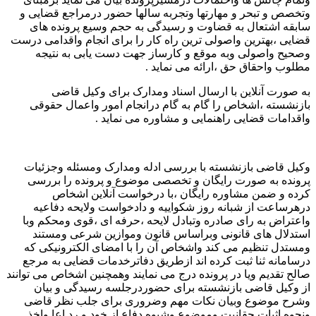
ص و تبحر و مهارتها وتجربه سالها حضور درمراجع قضایی و
ه اشتعال به قضاوت و رسیدگی به حجم وسیع پرونده های
ی ،بهترین واصولی ترین راه کار را برای انجام واقدامی درست
ح واصولی وبه موقع و کارساز جهت دست یابی به نتیجه
ب واحقاق حق ،ارائه می نماید .
ورت آنلاین با ارسال اسناد ومدارک برای وکیل قاضی
شسته ،اشخاص را گام به گام درانجام امور واعمال حقوقی
امات قضایی راهنمایی و مشاوره می نماید .
 قاضی بازنشسته با بررسی ادله ومدارک ومسئله وجزئیات
ده به صورت رایگان و تخصصی موضوع و پرونده را بررسی
 و ضمن مشاوره رایگان ،با درخواست آنلاین اشخاص
ساعت از شبانه روز شکواییه و دادخواست ولایحه دفاعیه
راض به رای صادره وتبادل لایحه ،حرفه ای ،قوی ومحکم وبا
لال های قانونی وبراساس قانون وموازین شرعی ومستند
دل تنظیم می کند واشخاص آن را با امضای الکترونیکی که
مانه ثنا ثبت کرده اند ازطریق دفاترخدمات قضایی به مرجع
 تقدیم ویا در پرونده درج می نمایند وهمچنین اشخاص می توانند
کیل قاضی بازنشسته برای حضوردرجلسه رسیدگی و بیان
ح موضوع وبیان نکات مهم وضروری برای جلب نظر قاضی
ه اثبات حقانیت وموضوع وشیوه دفاع از خود و رد اعا واخذ