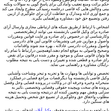
برائت ومنع تعقیب وآمادگی برای پاسخ گویی به سوالات ونکته
 وچالش هایی که قاضی درجلسه رسیدگی مطرح وایجاد می کند
ع آوری ادله ومدارک و حفاظت ازآن برای جلوگیری از ازبین
 وتضییع حق خود ،مشاوره وراهنمایی بگیرند.
ص با ارتباط ازطریق شبکه های ارتباطی مجازی وارسال آرای
ه برای وکیل قاضی بازنشسته می توانند ازنظرتخصصی
شناسی او، درخصوص رای صادره ورعایت قوانین ومقررات
ل و موازین شرعی وتشریفات قانونی آیین های دادرسی
ل ومقررات دادرسی عادلانه ، بهره مند شوند واقدامات
ح واصولی به موقع انجام دهند،اوهمچنین درارتباط با تمام راه
توان قانونی ممکن و موجود و مقرر شده درقانون برای نقض
صادره و قطعی شده و تغییرآن و دست یابی به نتیجه مطلوب
گان مشاوره و راهنمایی می نماید.
 و توانایی ها ومهارت ها و تجربه و تبحر وشناخت وآشنایی
 قاضی بازنشسته وبا دیگرقضات مراجع قضایی درعملکرد
رانه وخبره وحرفه ای در وکالت در پرونده قضایی وحل وفصل
ده های سخت وپیچیده حقوقی وقضایی وتخصصی ،تاثیر به
ی ونقش مهم وتعیین کننده ای درنتیجه ودست یابی به نتیجه
ب واحقاق حق وجلوگیری از تضییع حق شخص وتحمیل هزینه
سنگین دارد.
مراجعه به سایت موسسه حقوقی
وکیل آنلاین
اشخاص می توانند