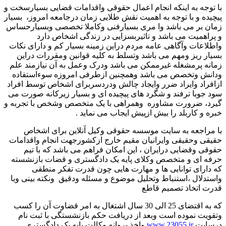
وجه به اینکه انجام اعمال حقوقی واقدامات قضایی بسیارسخت و
ده و با توجه به اهمیت نقش طلایی زمان درجامعه امروز، بسیار
 بر می باشد وا مری بسیارفنی وکاملا تخصصی وبسیارحساس
اهمیت می باشد و تاثیربسزایی در زندگی اشخاص دارد
اعات وآگاهی عامه مردم دراین زمینه بسیار کم و دارای نکات
ر ریز ومهم می باشد وتسلط به کلیه قوانین ومقررات دراین
ه پرمشغله غیرممکن می باشد ودرک وعمل به آن نیازمند علم
نش وتخصص می باشد وهمچنین ازطرفی امروزه سوءاستفاده
راد وایراد ضرر وایجاد چالش ودردسربرای اشخاص توسط افراد
جوبا ترفند و شگرد های پیچیده ای و بسیار زیرکانه صورت می
د، ضرورت مشاوره وهمراهی با یک متخصص وشخص با تجربه و
 و کاربلد را بیش ازپیش ایجاب می نماید .
راجعه به سایت موسسه حقوقی وکیل آنلاین برای اشخاص
ی وحقیقی وایرانیان مقیم خارج ازکشورجهت انجام واقدامات
ی وقضایی درایران ، این امکان فراهم می باشد که با تیم
 ای و متخصص وکلای پایه یک دادگستری و قضات بازنشسته
ارای توانایی ها و مهارت هایی چون قدرت تفکر منطقی
دلال ،استنباط وتحلیل موضوع و مسئله ودقیق ونکته بینی وبا
 اتخاذ تصمیم قاطع
که به اقتضای 25 الی 30 سال اشتغال به امر قضاوت آن را کسب
یت نموده است وبعد از دریافت حکم بازنشستگی با ثبت نام
ایت
www.23055.ir
واخذ پروانه وکالت پایه یک دادگستری