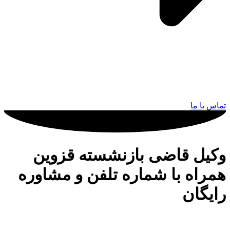
 با ما
یل قاضی بازنشسته قزوین
راه با شماره تلفن و مشاوره
یگان