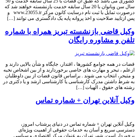
کشوری می باشد که طبق آن قضات با 25 سال سابقه خدمت و 50
سال سن وبانوان با 20 سال سابقه خدمت بازنشسته خواهند شد که
درصورت تمایل با ثبت نام درسایت کانون مرکز www.23055.ir و
پس ازتایید صلاحیت و اخذ پروانه پایه یک دادگستری می توانند […]
وکیل قاضی بازنشسته تبریز همراه با شماره
تلفن و مشاوره رایگان
قضات در همه جوامع کشورها ، اقتدار، جایگاه و شأن بالایی دارند و
ازعلم ، تبحر و مهارت های خاصی برخوردارند و از بین اشخاص نخبه
و متبحر، انتخاب می شوند . براساس قانون قضات از بین داوطلبان
به شرط داشتن مدرک کارشناسی یا کارشناسی ارشد و یا دکتری در
رشته های حقوق ، الهیات […]
وکیل آنلاین تهران + شماره تماس
وکیل آنلاین تهران + شماره تماس در دنیای پرشتاب امروز،
دسترسی سریع و آسان به خدمات حقوقی از اهمیت ویژه‌ای
برخوردار است. شهر تهران به عنوان مرکز اقتصادی و سیاسی