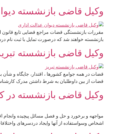
وکیل قاضی بازنشسته دیوان
بازنشسته خواهند شد که درصورت تمایل با ثبت نام درسایت کانون مرکز www.23055.ir و پس ازتایید صلاحیت و اخذ پر
وکیل قاضی بازنشسته تبریز
قضات در همه جوامع کشورها ، اقتدار، جایگاه و شأن با
قضات از بین داوطلبان به شرط داشتن مدرک کارشناسی
وکیل قاضی بازنشسته در کر
مواجهه و برخورد و حل و فصل مسائل پیچیده وانجام ا
اشخاص وسواستفاده از آنها وایجاد دردسرهای واختلافا